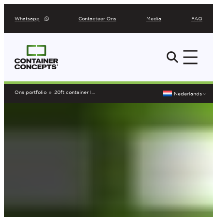
Ga
Whatsapp
Contacteer Ons
Media
FAQ
naar
de
inhoud
Ons portfolio
»
20ft container lounge met overkapping
Nederlands