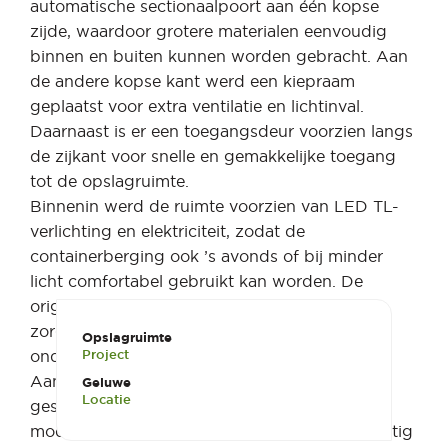
automatische sectionaalpoort aan één kopse
zijde, waardoor grotere materialen eenvoudig
binnen en buiten kunnen worden gebracht. Aan
de andere kopse kant werd een kiepraam
geplaatst voor extra ventilatie en lichtinval.
Daarnaast is er een toegangsdeur voorzien langs
de zijkant voor snelle en gemakkelijke toegang
tot de opslagruimte.
Binnenin werd de ruimte voorzien van LED TL-
verlichting en elektriciteit, zodat de
containerberging ook ’s avonds of bij minder
licht comfortabel gebruikt kan worden. De
originele containervloer werd behouden, wat
zorgt voor een robuuste en
Opslagruimte
Project
onderhoudsvriendelijke basis.
Aan de buitenzijde werd de container zwart
Geluwe
Locatie
gespoten, waardoor deze opslagruimte een
moderne en strakke uitstraling krijgt die prachtig