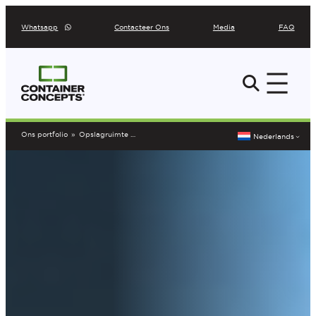
Ga
Whatsapp
Contacteer Ons
Media
FAQ
naar
de
inhoud
Ons portfolio
»
Opslagruimte Geluwe
Nederlands