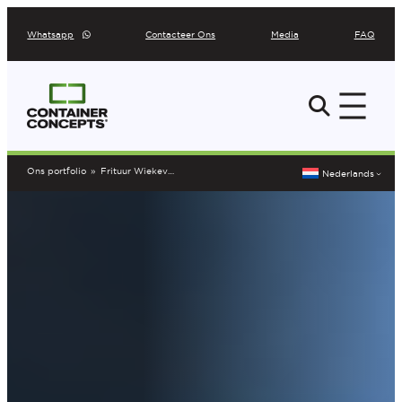
Ga
Whatsapp
Contacteer Ons
Media
FAQ
naar
de
inhoud
Ons portfolio
»
Frituur Wiekevorst
Nederlands