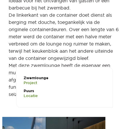
ideaal voor het ontvangen van gasten of een
barbecue bij het zwembad.
De linkerkant van de container doet dienst als
berging met douche, toegankelijk via de
originele containerdeuren. Over een lengte van 6
meter werd de container met een halve meter
verbreed om de lounge nog ruimer te maken,
terwijl het keukenblok aan het andere uiteinde
van de container ongewijzigd bleef.
Met deze zwemlounge heeft de eigenaar een
multifunctionele en sfeervolle ruimte, perfect
Zwemlounge
afgestemd op ontspanning, entertainment en
Project
functionaliteit bij het zwembad, ongeacht het
Puurs
seizoen
Locatie