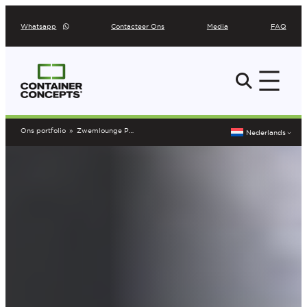
Ga
Whatsapp
Contacteer Ons
Media
FAQ
naar
de
inhoud
Ons portfolio
»
Zwemlounge Puurs
Nederlands