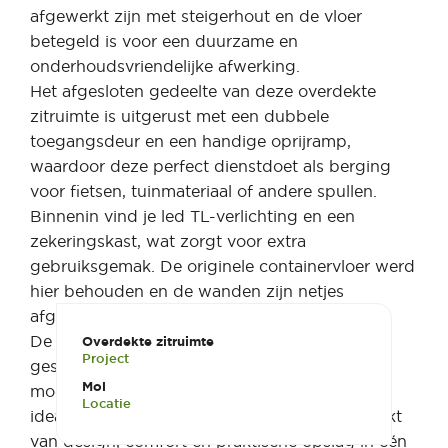
afgewerkt zijn met steigerhout en de vloer
betegeld is voor een duurzame en
onderhoudsvriendelijke afwerking.
Het afgesloten gedeelte van deze overdekte
zitruimte is uitgerust met een dubbele
toegangsdeur en een handige oprijramp,
waardoor deze perfect dienstdoet als berging
voor fietsen, tuinmateriaal of andere spullen.
Binnenin vind je led TL-verlichting en een
zekeringskast, wat zorgt voor extra
gebruiksgemak. De originele containervloer werd
hier behouden en de wanden zijn netjes
afgewerkt met OSB-platen.
De buitenkant van de container is strak zwart
Overdekte zitruimte
Project
gespoten, wat deze overdekte zitruimte een
Mol
moderne en robuuste uitstraling geeft. Een
Locatie
ideale oplossing voor wie een combinatie zoekt
van design, comfort en praktische opslag in één