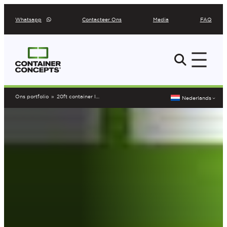
Ga
Whatsapp
Contacteer Ons
Media
FAQ
naar
de
inhoud
Ons portfolio
»
20ft container lounge Torhout
Nederlands