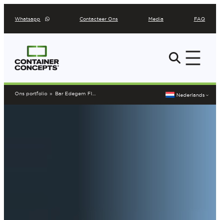
Ga
Whatsapp
Contacteer Ons
Media
FAQ
naar
de
inhoud
Ons portfolio
»
Bar Edegem Flying Pig
Nederlands