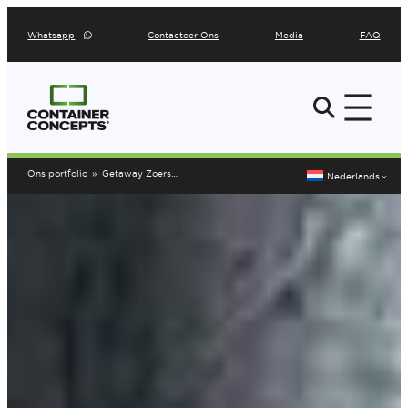
Ga
Whatsapp
Contacteer Ons
Media
FAQ
naar
de
inhoud
Ons portfolio
»
Getaway Zoersel
Nederlands