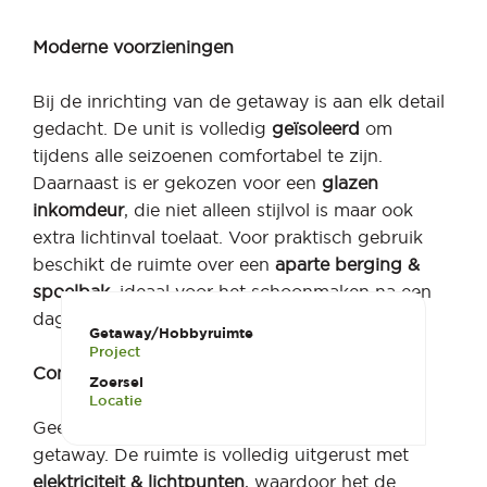
Moderne voorzieningen
Bij de inrichting van de getaway is aan elk detail
gedacht. De unit is volledig
geïsoleerd
om
tijdens alle seizoenen comfortabel te zijn.
Daarnaast is er gekozen voor een
glazen
inkomdeur
, die niet alleen stijlvol is maar ook
extra lichtinval toelaat. Voor praktisch gebruik
beschikt de ruimte over een
aparte berging &
spoelbak
, ideaal voor het schoonmaken na een
dag intensief werk.
Getaway/Hobbyruimte
Project
Comfortabel en Praktisch
Zoersel
Locatie
Geen detail is over het hoofd gezien in deze
getaway. De ruimte is volledig uitgerust met
elektriciteit & lichtpunten
, waardoor het de