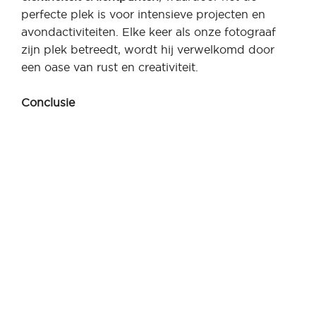
perfecte plek is voor intensieve projecten en
avondactiviteiten. Elke keer als onze fotograaf
zijn plek betreedt, wordt hij verwelkomd door
een oase van rust en creativiteit.
Conclusie
De
Getaway of Hobbyroom
in Zoersel is meer
dan alleen een werkruimte. Het is een
toevluchtsoord waar creativiteit tot bloei kan
komen, omgeven door de serene schoonheid van
de natuur. Bent u ook geïnteresseerd in een op
maat gemaakte containeroplossing? Neem dan
contact met ons op en ontdek de mogelijkheden.