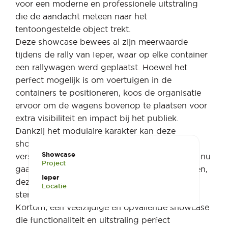
voor een moderne en professionele uitstraling
die de aandacht meteen naar het
tentoongestelde object trekt.
Deze showcase bewees al zijn meerwaarde
tijdens de rally van Ieper, waar op elke container
een rallywagen werd geplaatst. Hoewel het
perfect mogelijk is om voertuigen in de
containers te positioneren, koos de organisatie
ervoor om de wagens bovenop te plaatsen voor
extra visibiliteit en impact bij het publiek.
Dankzij het modulaire karakter kan deze
showcase eenvoudig aangepast worden aan
Showcase
verschillende toepassingen en locaties. Of het nu
Project
gaat om events, beurzen of productlanceringen,
Ieper
deze opstelling zorgt gegarandeerd voor een
Locatie
sterke visuele presentatie.
Kortom, een veelzijdige en opvallende showcase
die functionaliteit en uitstraling perfect