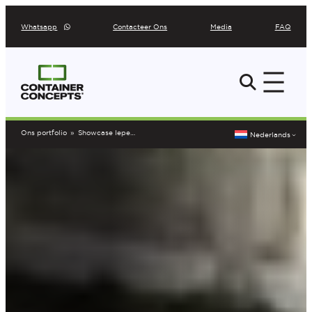
Ga
Whatsapp
Contacteer Ons
Media
FAQ
naar
de
inhoud
Ons portfolio
»
Showcase Ieper
Nederlands