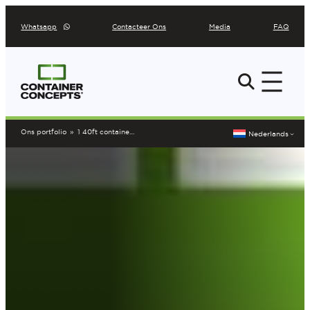
Ga
Whatsapp
Contacteer Ons
Media
FAQ
naar
de
inhoud
Ons portfolio
»
1 40ft container omgebouwd tot kantoor en berging
Nederlands