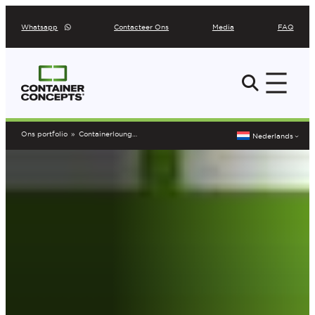
Ga
Whatsapp
Contacteer Ons
Media
FAQ
naar
de
inhoud
Ons portfolio
»
Containerlounge Drongen
Nederlands