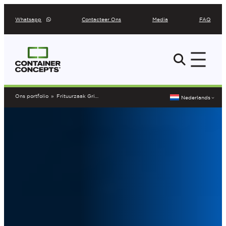
Ga
Whatsapp
Contacteer Ons
Media
FAQ
naar
de
inhoud
Ons portfolio
»
Frituurzaak Grimbergen
Nederlands