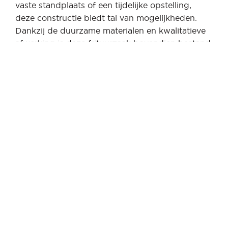
vaste standplaats of een tijdelijke opstelling,
deze constructie biedt tal van mogelijkheden.
Dankzij de duurzame materialen en kwalitatieve
afwerking is deze frituurzaak bovendien bestand
tegen intensief gebruik en verschillende
weersomstandigheden, wat zorgt voor een lange
levensduur en een betrouwbare investering.