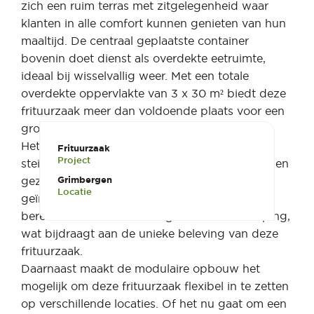
zich een ruim terras met zitgelegenheid waar
klanten in alle comfort kunnen genieten van hun
maaltijd. De centraal geplaatste container
bovenin doet dienst als overdekte eetruimte,
ideaal bij wisselvallig weer. Met een totale
overdekte oppervlakte van 3 x 30 m² biedt deze
frituurzaak meer dan voldoende plaats voor een
groot aantal bezoekers.
Het terras is afgewerkt met een stijlvolle
Frituurzaak
Project
steigerhouten vloer die zorgt voor een warme en
gezellige uitstraling. Via een elegant
Grimbergen
Locatie
geïntegreerde draaitrap aan de buitenzijde
bereiken klanten eenvoudig de bovenverdieping,
wat bijdraagt aan de unieke beleving van deze
frituurzaak.
Daarnaast maakt de modulaire opbouw het
mogelijk om deze frituurzaak flexibel in te zetten
op verschillende locaties. Of het nu gaat om een