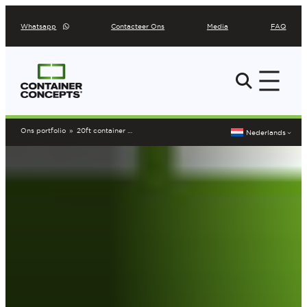
Ga
Whatsapp
Contacteer Ons
Media
FAQ
naar
de
inhoud
Ons portfolio
»
20ft container tuinhuis Aalter
Nederlands