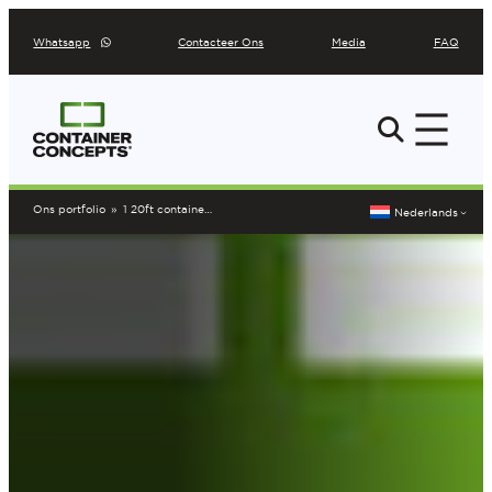
Ga
Whatsapp
Contacteer Ons
Media
FAQ
naar
de
inhoud
Ons portfolio
»
1 20ft container omgebouwd tot rooftop zwembad
Nederlands