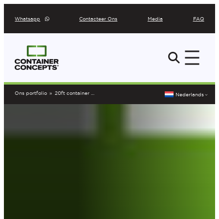
Ga
Whatsapp
Contacteer Ons
Media
FAQ
naar
de
inhoud
Ons portfolio
»
20ft container tuinhuis te Wetteren
Nederlands