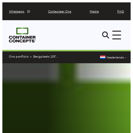
Ga
Whatsapp
Contacteer Ons
Media
FAQ
naar
de
inhoud
Ons portfolio
»
Bergplaats 20ft container Zemst
Nederlands