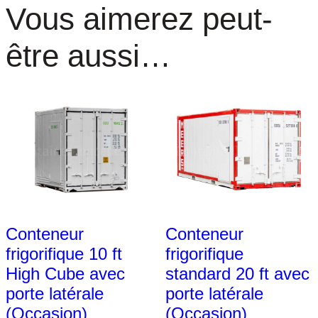
Vous aimerez peut-
u
b
être aussi…
e
(
O
c
c
a
Conteneur
Conteneur
s
frigorifique 10 ft
frigorifique
i
High Cube avec
standard 20 ft avec
o
porte latérale
porte latérale
(Occasion)
(Occasion)
n