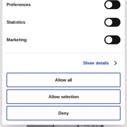
maritime standard
Preferences
10 ft (État neuf)
3.050,00
€
Statistics
Ajouter au
Marketing
panier
Show details
Allow all
Produits similaires
Allow selection
Deny