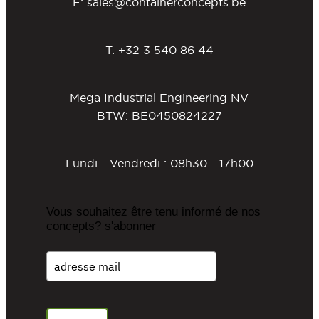
E:
sales@containerconcepts.be
T:
+32 3 540 86 44
Mega Industrial Engineering NV
BTW: BE0450824227
Lundi - Vendredi : 08h30 - 17h00
Vous souhaitez être tenu informé de nos
concepts? s'abonner