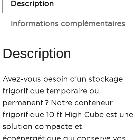
t
Description
i
Informations complémentaires
t
é
d
Description
e
C
Avez-vous besoin d’un stockage
o
frigorifique temporaire ou
n
permanent ? Notre conteneur
t
frigorifique 10 ft High Cube est une
e
solution compacte et
n
écoénergétique qui conserve vos