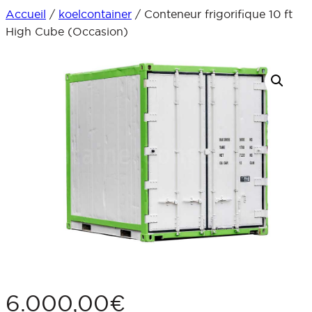
Accueil
/
koelcontainer
/ Conteneur frigorifique 10 ft
Aller
High Cube (Occasion)
au
contenu
6.000,00
€