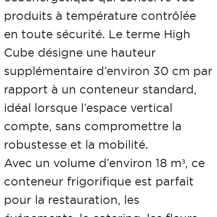
e
produits à température contrôlée
u
en toute sécurité. Le terme High
r
Cube désigne une hauteur
f
supplémentaire d’environ 30 cm par
r
rapport à un conteneur standard,
i
idéal lorsque l’espace vertical
g
compte, sans compromettre la
o
robustesse et la mobilité.
r
Avec un volume d’environ 18 m³, ce
i
conteneur frigorifique est parfait
f
pour la restauration, les
i