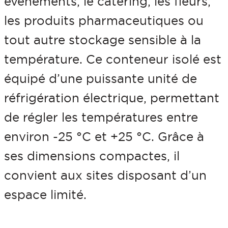
événements, le catering, les fleurs,
q
les produits pharmaceutiques ou
u
tout autre stockage sensible à la
e
température. Ce conteneur isolé est
1
équipé d’une puissante unité de
0
réfrigération électrique, permettant
f
de régler les températures entre
t
environ -25 °C et +25 °C. Grâce à
H
ses dimensions compactes, il
i
convient aux sites disposant d’un
g
espace limité.
h
C