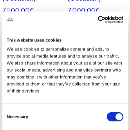
)
7.500,00
€
7.000,00
€
Ajouter au
Ajouter au
panier
panier
This website uses cookies
We use cookies to personalise content and ads, to
provide social media features and to analyse our traffic.
We also share information about your use of our site with
our social media, advertising and analytics partners who
may combine it with other information that you’ve
provided to them or that they’ve collected from your use
of their services.
Consent
Necessary
Selection
Conteneur