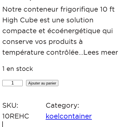
Notre conteneur frigorifique 10 ft
High Cube est une solution
compacte et écoénergétique qui
conserve vos produits à
température contrôlée…Lees meer
1 en stock
q
Ajouter au panier
u
SKU:
Category:
a
10REHC
koelcontainer
n