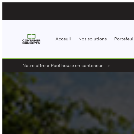
Aller
au
contenu
Acceuil
Nos solutions
Portefeui
Notre offre
»
Pool house en conteneur