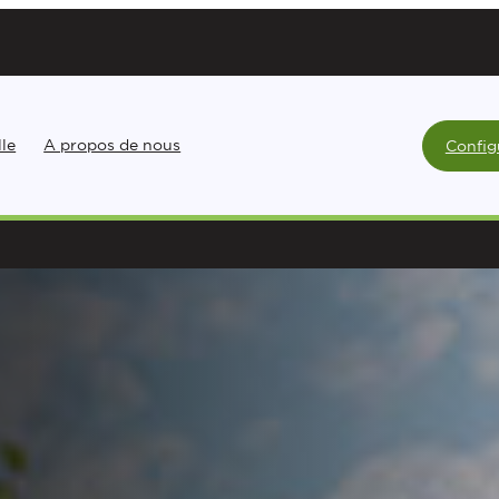
lle
A propos de nous
Config