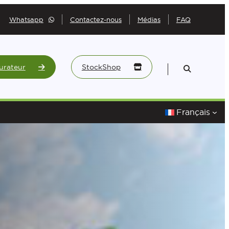
Whatsapp
Contactez-nous
Médias
FAQ
urateur
StockShop
Français