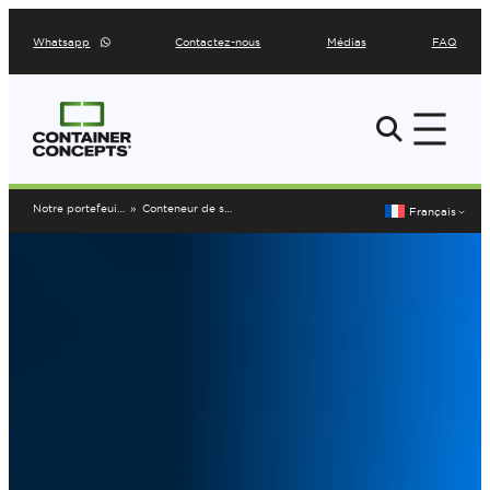
Aller
Whatsapp
Contactez-nous
Médias
FAQ
au
contenu
Notre portefeuille
»
Conteneur de stockage Mortsel
Français