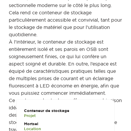
sectionnelle moderne sur le côté le plus long.
Cela rend ce conteneur de stockage
particulièrement accessible et convivial, tant pour
le stockage de matériel que pour l’utilisation
quotidienne.
À l’intérieur, le conteneur de stockage est
entièrement isolé et ses parois en OSB sont
soigneusement finies, ce qui lui confère un
aspect soigné et durable. En outre, l’espace est
équipé de caractéristiques pratiques telles que
de multiples prises de courant et un éclairage
fluorescent à LED économe en énergie, afin que
vous puissiez commencer immédiatement.
Ce conteneur de stockage offre une combinaison
idéale de robustesse, de fonctionnalité et de
Conteneur de stockage
design compact, parfait comme espace de
Projet
stockage supplémentaire ou comme espace de
Mortsel
Location
travail.