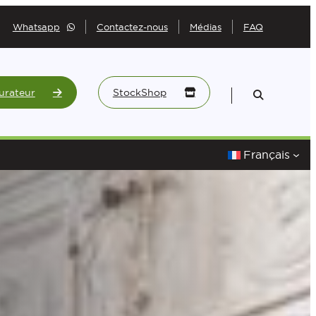
Whatsapp
Contactez-nous
Médias
FAQ
urateur
StockShop
Français