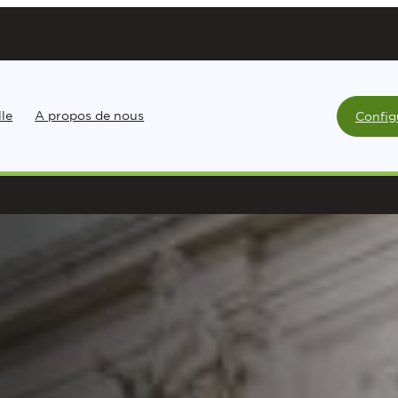
lle
A propos de nous
Config