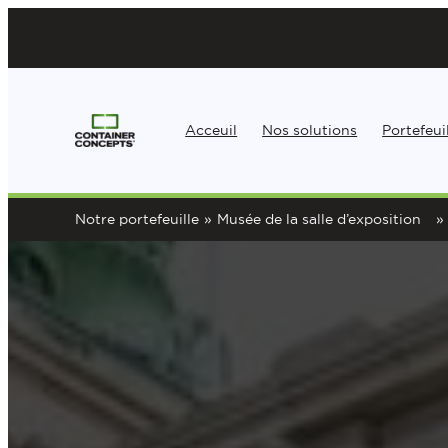
Aller
au
contenu
Acceuil
Nos solutions
Portefeui
Notre portefeuille
»
Musée de la salle d’exposition