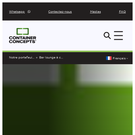
Aller
Whatsapp
Contactez-nous
Médias
FAQ
au
contenu
Notre portefeuille
»
Bar lounge à conteneurs
Français