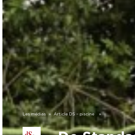
Les médias
»
Article DS – piscine