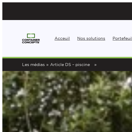
Aller
au
contenu
Acceuil
Nos solutions
Portefeui
Les médias
»
Article DS – piscine