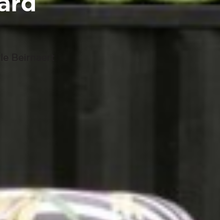
ard
le Beirnaert