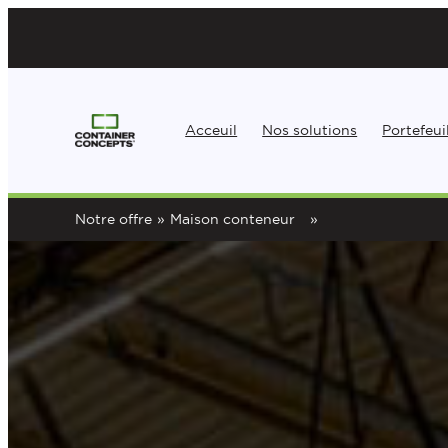
Aller
au
contenu
Acceuil
Nos solutions
Portefeui
Notre offre
»
Maison conteneur