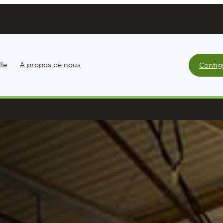
lle
A propos de nous
Config