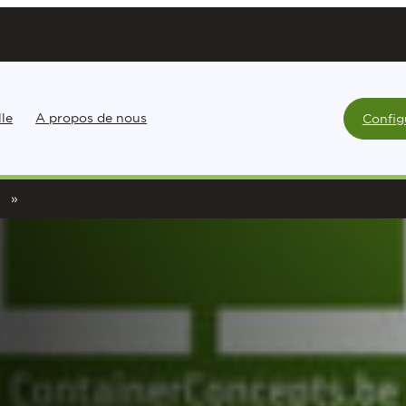
lle
A propos de nous
Config