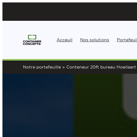
Aller
au
contenu
Acceuil
Nos solutions
Portefeui
Notre portefeuille
»
Conteneur 20ft bureau Hoeilaart