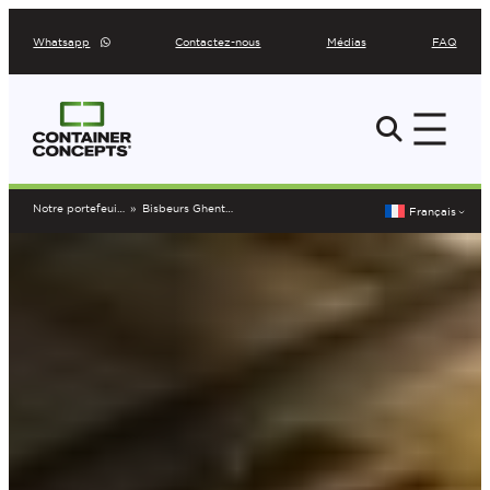
Aller
Whatsapp
Contactez-nous
Médias
FAQ
au
contenu
Notre portefeuille
»
Bisbeurs Ghent
Français