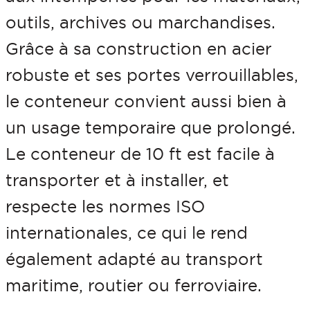
u
outils, archives ou marchandises.
r
Grâce à sa construction en acier
m
robuste et ses portes verrouillables,
a
le conteneur convient aussi bien à
r
un usage temporaire que prolongé.
i
Le conteneur de 10 ft est facile à
t
transporter et à installer, et
i
respecte les normes ISO
m
internationales, ce qui le rend
e
également adapté au transport
s
maritime, routier ou ferroviaire.
t