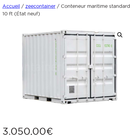
Accueil
/
zeecontainer
/ Conteneur maritime standard
Aller
10 ft (État neuf)
au
contenu
3.050,00
€