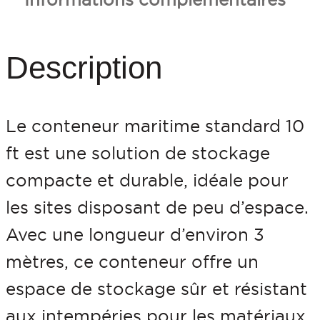
i
t
é
Description
d
e
Le conteneur maritime standard 10
C
ft est une solution de stockage
o
compacte et durable, idéale pour
n
les sites disposant de peu d’espace.
t
Avec une longueur d’environ 3
e
mètres, ce conteneur offre un
n
espace de stockage sûr et résistant
e
aux intempéries pour les matériaux,