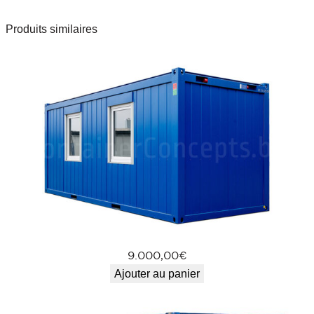
a
Produits similaires
n
d
a
r
d
1
0
f
t
9.000,00
€
Ajouter au panier
(
É