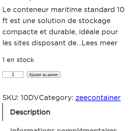
Le conteneur maritime standard 10
ft est une solution de stockage
compacte et durable, idéale pour
les sites disposant de…Lees meer
1 en stock
q
Ajouter au panier
u
SKU:
10DV
Category:
zeecontainer
a
n
Description
t
Informations complémentaires