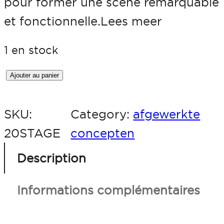
pour former une scène remarquable
et fonctionnelle.Lees meer
1 en stock
q
Ajouter au panier
u
SKU:
Category:
afgewerkte
a
20STAGE
concepten
n
t
Description
i
Informations complémentaires
t
é