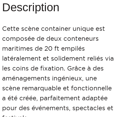
d
Description
e
P
Cette scène container unique est
o
composée de deux conteneurs
d
maritimes de 20 ft empilés
i
latéralement et solidement reliés via
u
les coins de fixation. Grâce à des
m
aménagements ingénieux, une
2
scène remarquable et fonctionnelle
0
a été créée, parfaitement adaptée
f
pour des événements, spectacles et
t