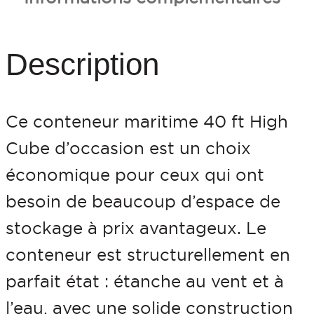
t
é
d
Description
e
C
Ce conteneur maritime 40 ft High
o
Cube d’occasion est un choix
n
économique pour ceux qui ont
t
besoin de beaucoup d’espace de
e
stockage à prix avantageux. Le
n
conteneur est structurellement en
e
parfait état : étanche au vent et à
u
l’eau, avec une solide construction