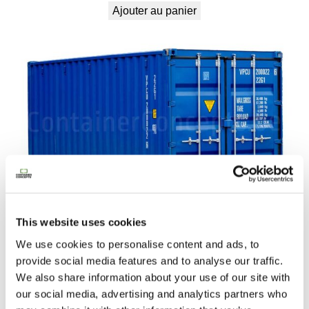
Ajouter au panier
c
a
s
i
o
n
)
This website uses cookies
1.950,00
€
We use cookies to personalise content and ads, to
Ajouter au panier
provide social media features and to analyse our traffic.
We also share information about your use of our site with
our social media, advertising and analytics partners who