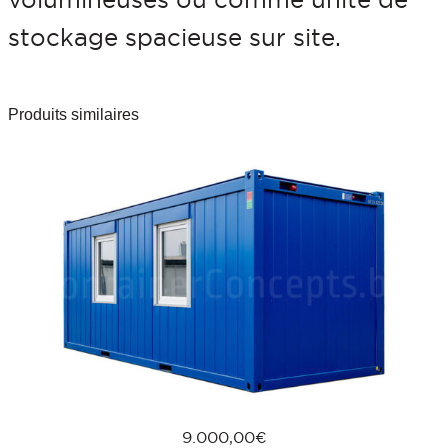
t
stockage spacieuse sur site.
H
i
Produits similaires
g
h
C
u
b
e
(
O
c
9.000,00
€