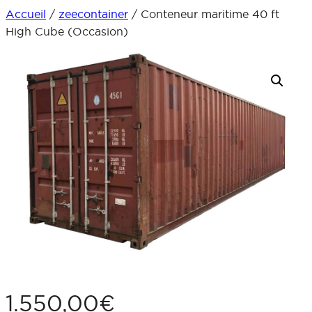
Accueil
/
zeecontainer
/ Conteneur maritime 40 ft
Aller
High Cube (Occasion)
au
contenu
1.550,00
€