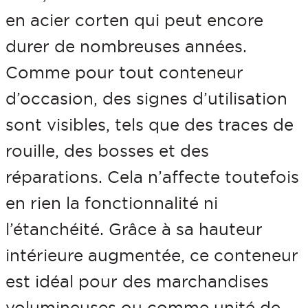
r
en acier corten qui peut encore
m
durer de nombreuses années.
a
Comme pour tout conteneur
r
d’occasion, des signes d’utilisation
i
sont visibles, tels que des traces de
t
rouille, des bosses et des
i
réparations. Cela n’affecte toutefois
m
en rien la fonctionnalité ni
e
l’étanchéité. Grâce à sa hauteur
4
intérieure augmentée, ce conteneur
0
est idéal pour des marchandises
f
volumineuses ou comme unité de