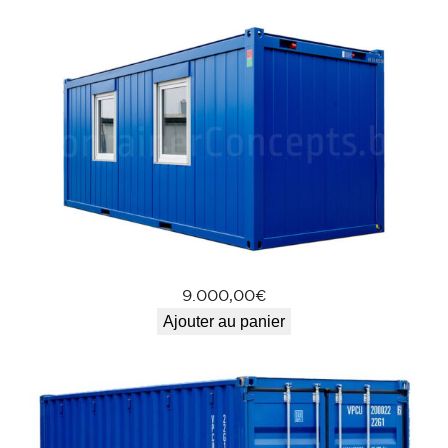
g
h
C
u
b
e
(
É
9.000,00
€
Ajouter au panier
t
a
t
n