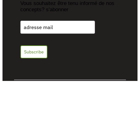
Vous souhaitez être tenu informé de nos
concepts? s'abonner
Subscribe
ContainerConcepts @ 2026. Tous droits
réservés.