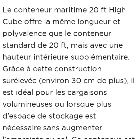
e
Le conteneur maritime 20 ft High
C
Cube offre la même longueur et
o
polyvalence que le conteneur
n
standard de 20 ft, mais avec une
t
hauteur intérieure supplémentaire.
e
Grâce à cette construction
n
surélevée (environ 30 cm de plus), il
e
est idéal pour les cargaisons
u
volumineuses ou lorsque plus
r
d’espace de stockage est
m
nécessaire sans augmenter
a