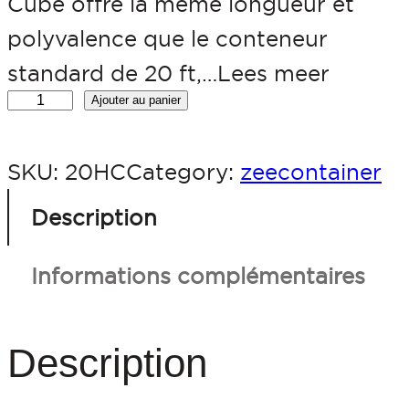
Cube offre la même longueur et
polyvalence que le conteneur
standard de 20 ft,…Lees meer
q
Ajouter au panier
u
SKU:
20HC
Category:
zeecontainer
a
n
Description
t
Informations complémentaires
i
t
é
Description
d