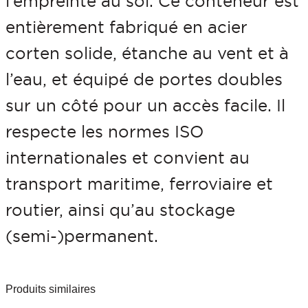
l’empreinte au sol. Ce conteneur est
r
entièrement fabriqué en acier
i
corten solide, étanche au vent et à
t
l’eau, et équipé de portes doubles
i
sur un côté pour un accès facile. Il
m
respecte les normes ISO
e
internationales et convient au
2
transport maritime, ferroviaire et
0
routier, ainsi qu’au stockage
f
(semi-)permanent.
t
H
Produits similaires
i