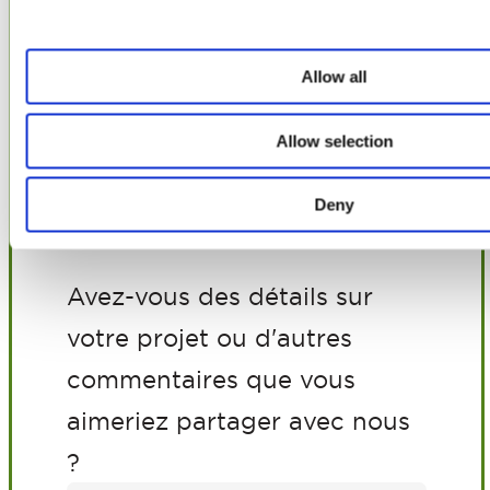
t
r
Allow all
e
*
Allow selection
*
Votre intérêt (Privé)
Deny
Avez-vous des détails sur
votre projet ou d'autres
commentaires que vous
aimeriez partager avec nous
?