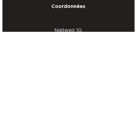
Coordonnées
Nietweg 10,
2030 Anvers,
Belgique
E:
sales@containerconcepts.be
T:
+32 3 540 86 44
Mega Industrial Engineering NV
BTW: BE0450824227
Lundi - Vendredi : 08h30 - 17h00