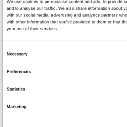
We use cookies to personalise content and ads, to provide s
and to analyse our traffic. We also share information about yo
with our social media, advertising and analytics partners wh
Ville
with other information that you’ve provided to them or that th
your use of their services.
Code postal
Consent
Necessary
Selection
Preferences
Pays
Statistics
Marketing
T
Personnes
i
Professionnel