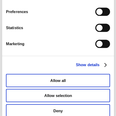
Preferences
Statistics
Marketing
Show details
ContainerConcepts transforme des
conteneurs maritimes depuis 2017
sous la bannière de
Mega Industrial
Allow all
Engineering
. Construire ou rénover
? Nous avons certainement un
Allow selection
concept qui répond à vos besoins.
Deny