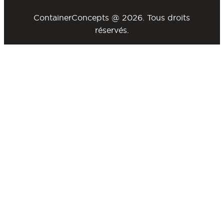
ContainerConcepts @ 2026. Tous droits
réservés.
Powered by
a.d.
Conditions générales
Politique de confidentialité